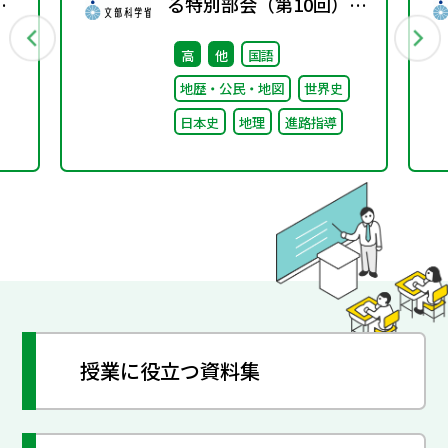
変
る特別部会（第10回）配
ト
付資料
高
他
国語
地歴・公民・地図
世界史
日本史
地理
進路指導
授業に役立つ資料集