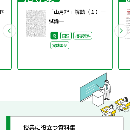
国
「山月記」解読（１）―
試論―
高
国語
指導資料
実践事例
授業に役立つ資料集