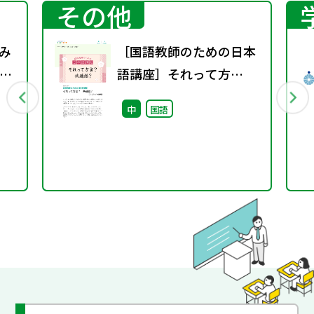
その他
み
［国語教師のための日本
成
語講座］それって方
言？ 共通語？
中
国語