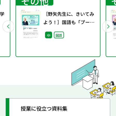
その他
学
［野矢先生に、きいてみ
よう！］国語も「プール
行
指導」から始めよう
中
国語
授業に役立つ資料集