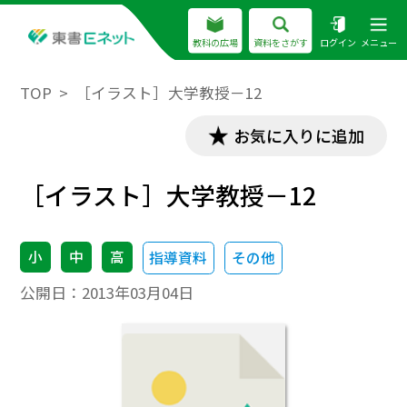
教科の広場
資料をさがす
ログイン
メニュー
TOP
［イラスト］大学教授－12
お気に入りに追加
［イラスト］大学教授－12
小
中
高
指導資料
その他
公開日：
2013年03月04日