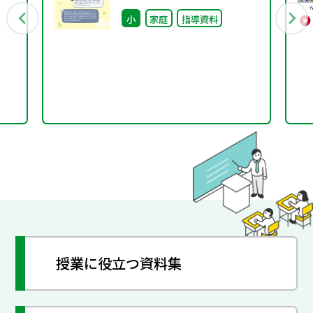
【第12大題材】
小
家庭
指導資料
授業に役立つ資料集