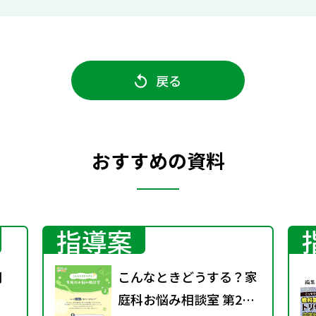
戻る
おすすめの資料
指導案
月
こんなときどうする？家
庭科お悩み相談室 第2号