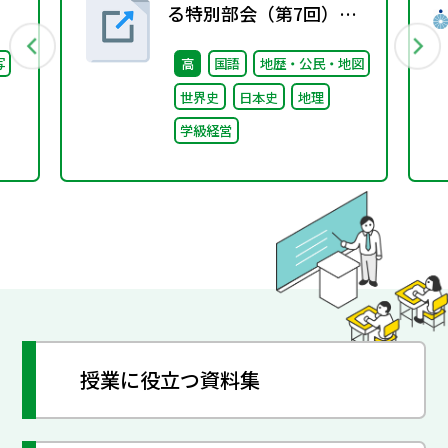
る特別部会（第7回）配
付資料
写
高
国語
地歴・公民・地図
世界史
日本史
地理
学級経営
授業に役立つ資料集