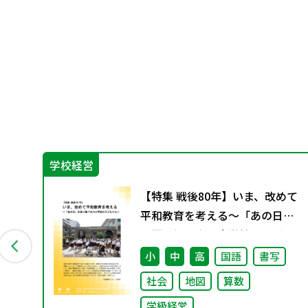
学校経営
め
【特集 戦後80年】いま、改めて
ア
平和教育を考える〜「あの日」
を語り継ぐ本川小学校の子ども
たち〜
小
中
高
国語
書写
社会
地図
算数
学級経営