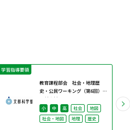
学習指導要領
実
教育課程部会 社会・地理歴
史・公民ワーキング（第6回）
配付資料
小
中
高
社会
地図
社会・地図
地理
歴史