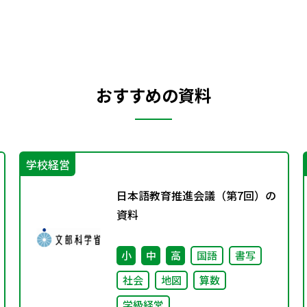
おすすめの資料
学校経営
日本語教育推進会議（第7回）の
資料
小
中
高
国語
書写
社会
地図
算数
学級経営