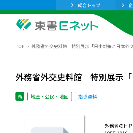
総合トップ
企
TOP
外務省外交史料館 特別展示「日中戦争と日本外
外務省外交史料館 特別展示「
高
地歴・公民・地図
指導資料
外務省のＨＰ