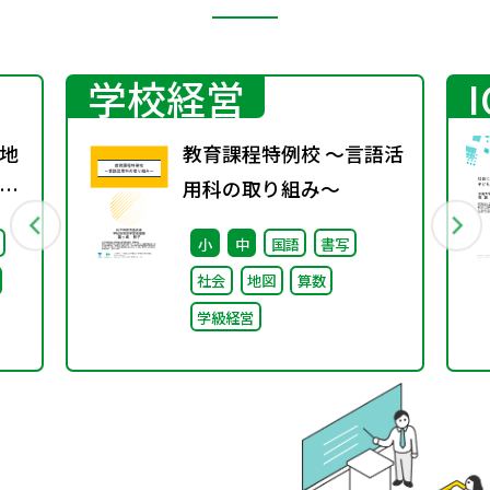
学校経営
地
教育課程特例校 ～言語活
グ
用科の取り組み～
小
中
国語
書写
社会
地図
算数
学級経営