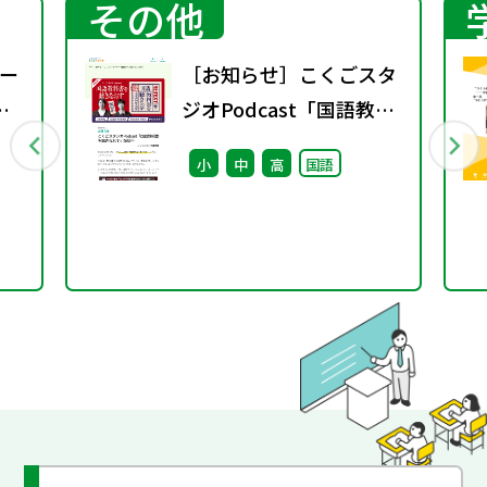
その他
ー
［お知らせ］こくごスタ
ジオPodcast「国語教科
書を聴きなおす」配信中
小
中
高
国語