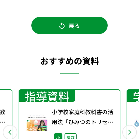
戻る
おすすめの資料
指導資料
教
小学校家庭科教科書の活
指
用法「ひみつのトリセ
第
ツ」
小
家庭