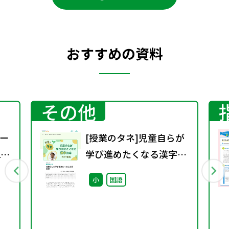
おすすめの資料
その他
ー
[授業のタネ]児童自らが
2
学び進めたくなる漢字指
導
小
国語