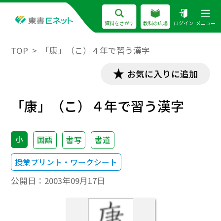
資料をさがす
教科の広場
ログイン
メニュー
TOP
「康」（こ）４年で習う漢字
お気に入りに追加
「康」（こ）４年で習う漢字
小
国語
書写
書道
授業プリント・ワークシート
公開日：
2003年09月17日