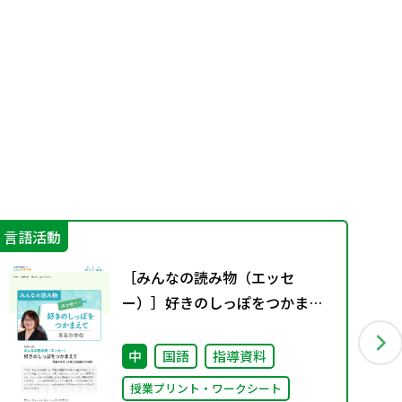
言語活動
そ
［みんなの読み物（エッセ
ー）］好きのしっぽをつかまえ
て
中
国語
指導資料
授業プリント・ワークシート