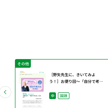
その他
知
［野矢先生に、きいてみよ
〜
う！］お便り回～「自分で考え
の
る」ために～
中
国語