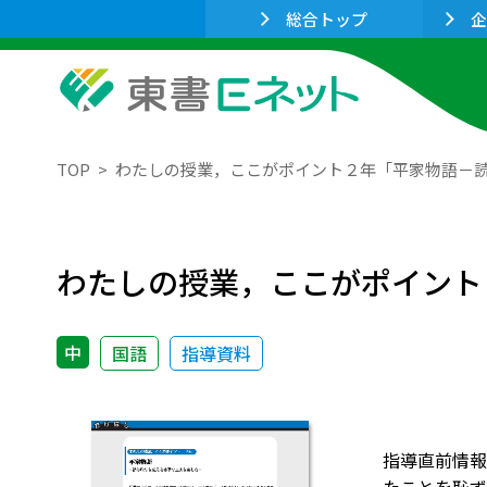
総合トップ
企
TOP
わたしの授業，ここがポイント２年「平家物語－
わたしの授業，ここがポイント
中
国語
指導資料
指導直前情報