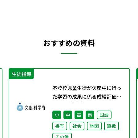
おすすめの資料
生徒指導
不登校児童生徒が欠席中に行っ
た学習の成果に係る成績評価に
ついて（通知）
小
中
高
他
国語
書写
社会
地図
算数
その他