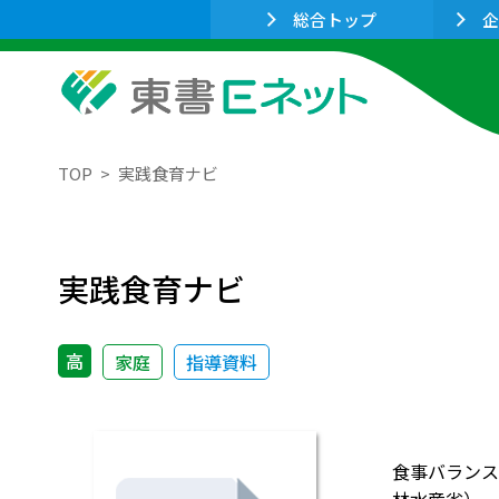
総合トップ
企
TOP
実践食育ナビ
実践食育ナビ
高
家庭
指導資料
食事バランス