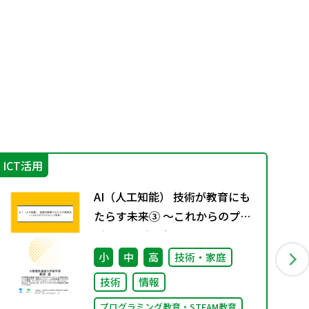
ICT活用
学
AI（人工知能） 技術が教育にも
たらす未来③ ～これからのプロ
グラミング教育～
小
中
高
技術・家庭
技術
情報
プログラミング教育・STEAM教育