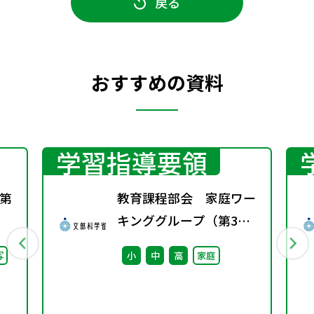
戻る
おすすめの資料
学習指導要領
第
教育課程部会 家庭ワー
キンググループ（第3
回） 配付資料
写
小
中
高
家庭