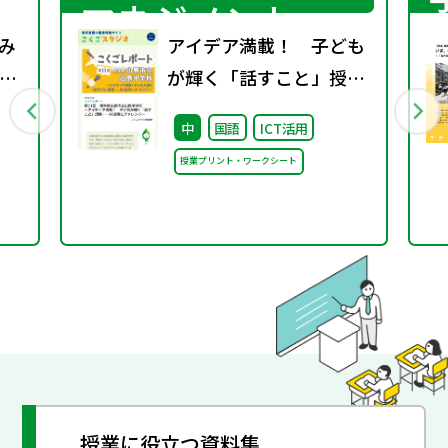
マネジメント
み
アイデア満載！ 子ども
読
が輝く「話すこと」授業
国
―AI活用にチャレンジ
中
国語
ICT活用
授業プリント・ワークシート
授業に役立つ資料集