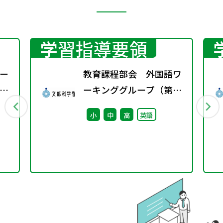
学習指導要領
ー
教育課程部会 外国語ワ
会
ーキンググループ（第4
回） 配付資料
小
中
高
英語