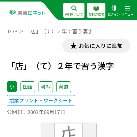
資料をさがす
教科の広場
ログイン
メニュー
TOP
「店」（て）２年で習う漢字
お気に入りに追加
「店」（て）２年で習う漢字
小
国語
書写
書道
授業プリント・ワークシート
公開日：
2003年09月17日