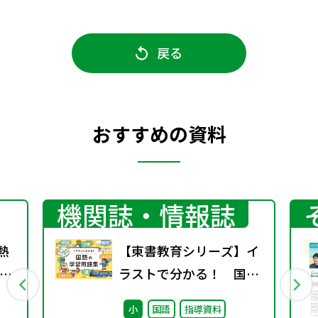
戻る
おすすめの資料
機関誌・情報誌
熱
【東書教育シリーズ】イ
く
ラストで分かる！ 国語
の学習用語集
小
国語
指導資料