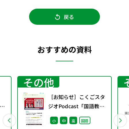
戻る
おすすめの資料
その他
［お知らせ］こくごスタ
示
ジオPodcast「国語教科
し
書を聴きなおす」配信中
小
中
高
国語