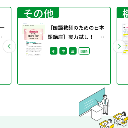
その他
ー
［国語教師のための日本
語講座］実力試し！ 日
本語検定1級問題に挑
小
中
高
国語
戦！