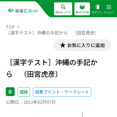
資料をさがす
教科の広場
ログイン
メニュー
TOP
［漢字テスト］沖縄の手記から （田宮虎彦）
お気に入りに追加
［漢字テスト］沖縄の手記か
ら （田宮虎彦）
高
国語
授業プリント・ワークシート
公開日：
2013年02月07日