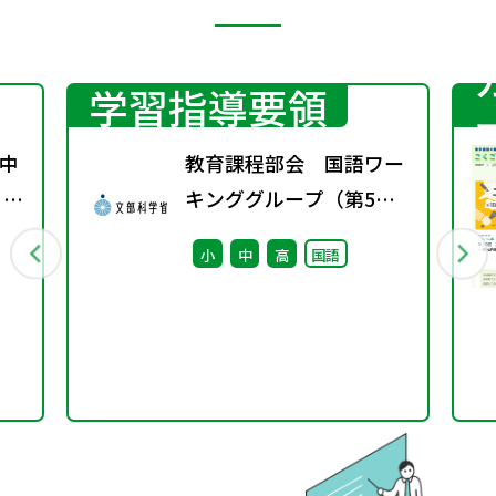
学習指導要領
中
教育課程部会 国語ワー
 ～
キンググループ（第5
待
回） 配付資料
小
中
高
国語