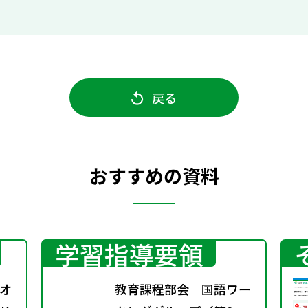
戻る
おすすめの資料
学習指導要領
オ
教育課程部会 国語ワー