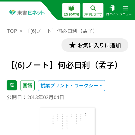
教科の広場
資料をさがす
ログイン
メニュー
TOP
［(6)ノート］何必曰利（孟子）
お気に入りに追加
［(6)ノート］何必曰利（孟子）
高
国語
授業プリント・ワークシート
公開日：
2013年02月04日