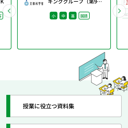
K
キンググループ（第9
回） 配付資料
写
小
中
高
国語
授業に役立つ資料集