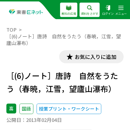
教科の広場
資料をさがす
ログイン
メニュー
TOP
［(6)ノート］唐詩 自然をうたう（春暁，江雪，望
廬山瀑布）
お気に入りに追加
［(6)ノート］唐詩 自然をうた
う（春暁，江雪，望廬山瀑布）
高
国語
授業プリント・ワークシート
公開日：
2013年02月04日