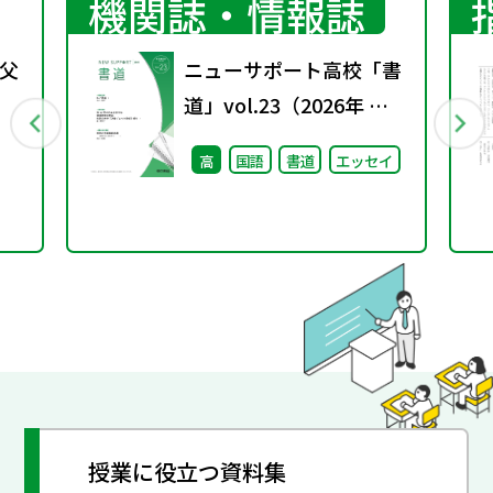
機関誌・情報誌
父
ニューサポート高校「書
道」vol.23（2026年 春
号）
高
国語
書道
エッセイ
授業に役立つ資料集