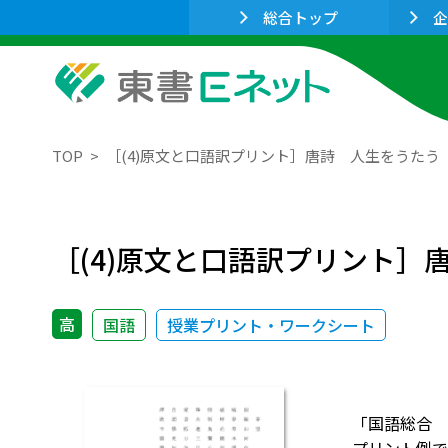
総合トップ
企
TOP
［(4)原文と口語訳プリント］唐詩 人生をうた
［(4)原文と口語訳プリント
高
国語
授業プリント・ワークシート
「国語総合 