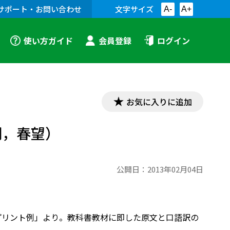
サポート・お問い合わせ
文字サイズ
A-
A+
使い方ガイド
会員登録
ログイン
お気に入りに追加
詞，春望）
公開日：
2013年02月04日
文教材プリント例」より。教科書教材に即した原文と口語訳の