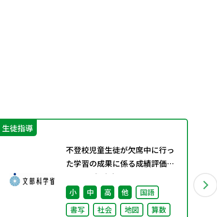
生徒指導
機
不登校児童生徒が欠席中に行っ
た学習の成果に係る成績評価に
ついて（通知）
小
中
高
他
国語
書写
社会
地図
算数