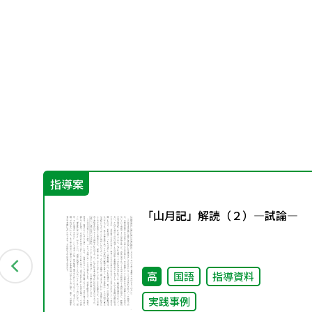
指導案
総
「山月記」解読（２）―試論―
め
高
国語
指導資料
実践事例