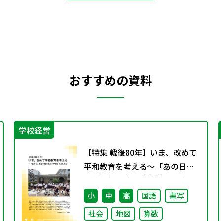
おすすめの資料
学校経営
【特集 戦後80年】いま、改めて
平和教育を考える〜「あの日」
を語り継ぐ本川小学校の子ども
たち〜
小
中
高
国語
書写
社会
地図
算数