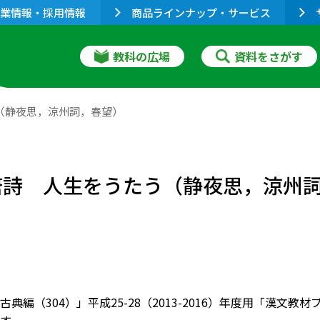
業情報・採用情報
商品ラインナップ・サービス
教科の広場
資料をさがす
う（静夜思，涼州詞，春望）
］唐詩 人生をうたう（静夜思，涼州
古典編（304）」平成25-28（2013-2016）年度用「漢