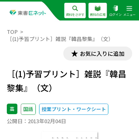
資料をさがす
教科の広場
ログイン
メニュー
TOP
［(1)予習プリント］雑説『韓昌黎集』（文）
お気に入りに追加
［(1)予習プリント］雑説『韓昌
黎集』（文）
高
国語
授業プリント・ワークシート
公開日：
2013年02月04日