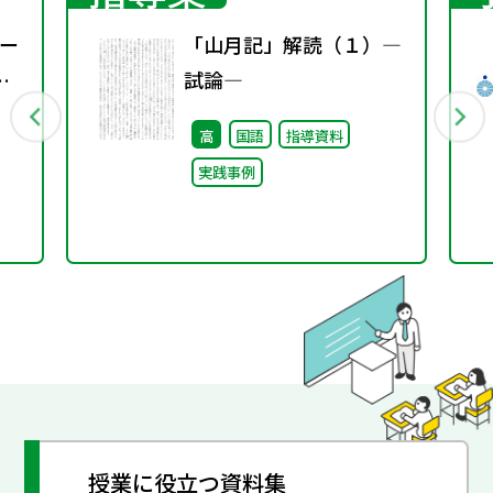
ー
「山月記」解読（１）―
試論―
高
国語
指導資料
実践事例
授業に役立つ資料集