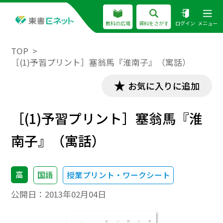
教科の広場
資料をさがす
ログイン
メニュー
TOP
［(1)予習プリント］塞翁馬『淮南子』（寓話）
お気に入りに追加
［(1)予習プリント］塞翁馬『淮
南子』（寓話）
高
国語
授業プリント・ワークシート
公開日：
2013年02月04日