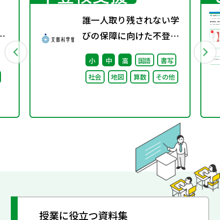
誰一人取り残されない学
京
びの保障に向けた不登校
対策推進本部（第4回）
小
中
高
国語
書写
ビリ
安心して学べる魅力ある
社会
地図
算数
その他
ま
学校づくりの推進に向け
た方向性等について議論
授業に役立つ資料集