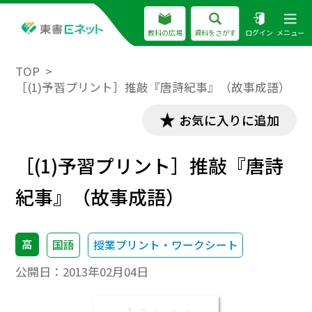
教科の広場
資料をさがす
ログイン
メニュー
TOP
［(1)予習プリント］推敲『唐詩紀事』（故事成語）
お気に入りに追加
［(1)予習プリント］推敲『唐詩
紀事』（故事成語）
高
国語
授業プリント・ワークシート
公開日：
2013年02月04日