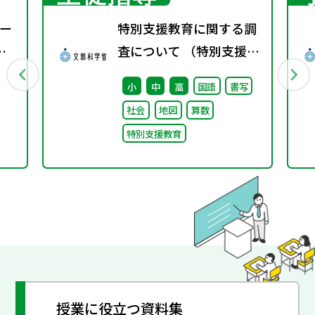
ー
特別支援教育に関する調
査について （特別支援教
育体制整備状況調査、通
小
中
高
国語
書写
級による指導実施状況調
社会
地図
算数
査）
特別支援教育
授業に役立つ資料集