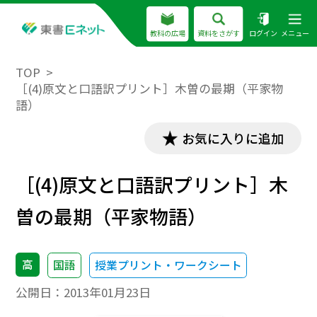
教科の広場
資料をさがす
ログイン
メニュー
TOP
［(4)原文と口語訳プリント］木曽の最期（平家物
語）
お気に入りに追加
［(4)原文と口語訳プリント］木
曽の最期（平家物語）
高
国語
授業プリント・ワークシート
公開日：
2013年01月23日