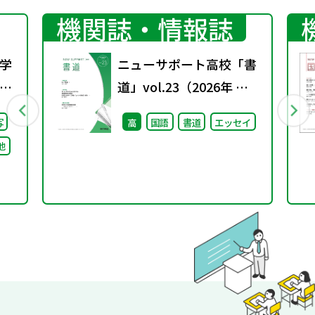
機関誌・情報誌
学
ニューサポート高校「書
校
道」vol.23（2026年 春
）
号）
写
高
国語
書道
エッセイ
る
他
け
論