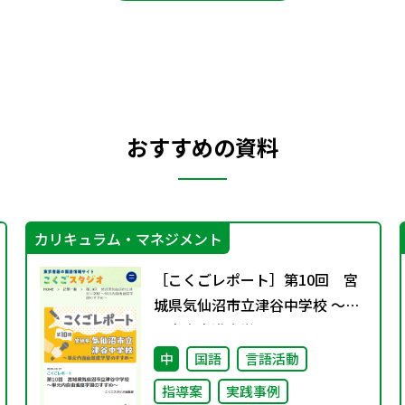
おすすめの資料
カリキュラム・マネジメント
［こくごレポート］第10回 宮
城県気仙沼市立津谷中学校 ～単
元内自由進度学習のすすめ～
中
国語
言語活動
指導案
実践事例