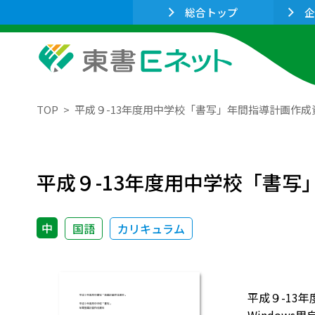
総合トップ
企
TOP
平成９-13年度用中学校「書写」年間指導計画作成
平成９-13年度用中学校「書写
中
国語
カリキュラム
平成９-13