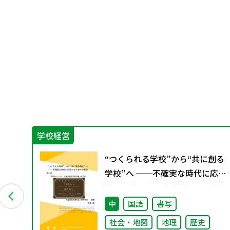
学校経営
グ
“つくられる学校”から“共に創る
料
学校”へ ──不確実な時代に応
答する小津中の実践 第二回 「学
校のコンパス」生徒が創る学校
中
国語
書写
の最上位方針
社会・地図
地理
歴史