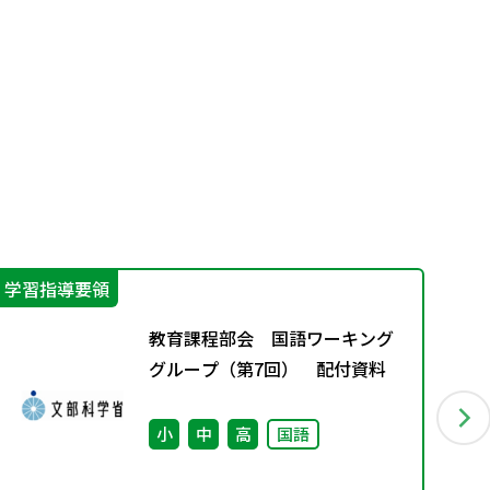
学習指導要領
指
教育課程部会 国語ワーキング
グループ（第7回） 配付資料
小
中
高
国語