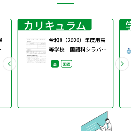
カリキュラム
景
令和8（2026）年度用高
学
等学校 国語科シラバス
題
案・ルーブリック
高
国語