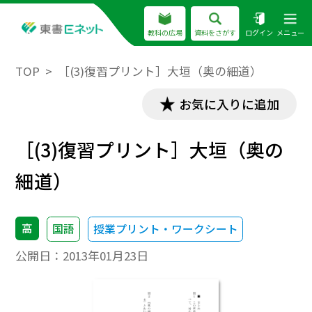
教科の広場
資料をさがす
ログイン
メニュー
TOP
［(3)復習プリント］大垣（奥の細道）
お気に入りに追加
［(3)復習プリント］大垣（奥の
細道）
高
国語
授業プリント・ワークシート
公開日：
2013年01月23日