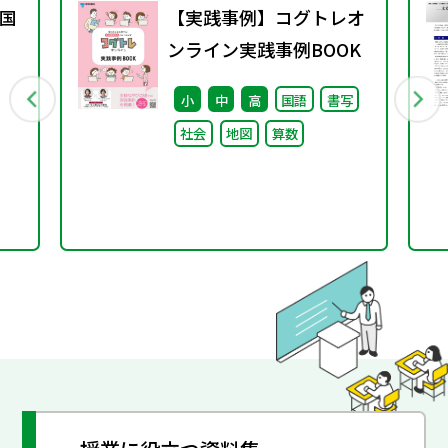
国
【実践事例】コグトレオ
ンライン実践事例BOOK
小
中
高
国語
書写
社会
地図
算数