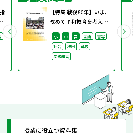
指
【特集 戦後80年】いま、
り
改めて平和教育を考え
会
る〜「あの日」を語り継
写
小
中
高
国語
書写
し
ぐ本川小学校の子どもた
社会
地図
算数
ち〜
学級経営
授業に役立つ資料集