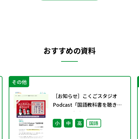
おすすめの資料
その他
［お知らせ］こくごスタジオ
Podcast「国語教科書を聴きな
おす」配信中
小
中
高
国語