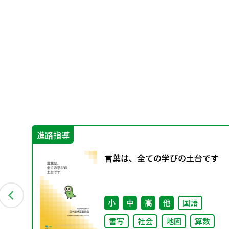
進路指導
言葉は、全ての学びの土台です
小
中
高
他
国語
書写
社会
地図
算数