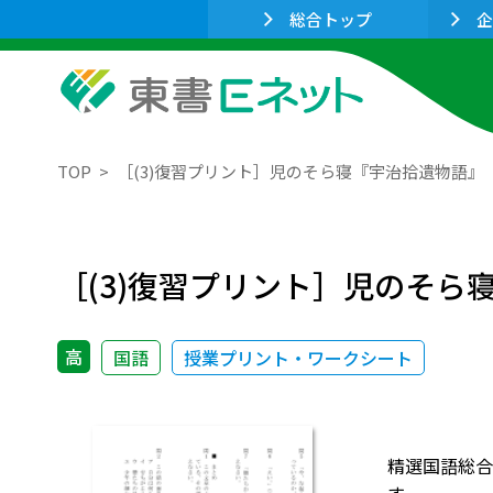
総合トップ
企
TOP
［(3)復習プリント］児のそら寝『宇治拾遺物語』
［(3)復習プリント］児のそら
高
国語
授業プリント・ワークシート
精選国語総合