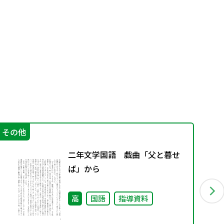
その他
学
二年文学国語 戯曲「父と暮せ
ば」から
高
国語
指導資料