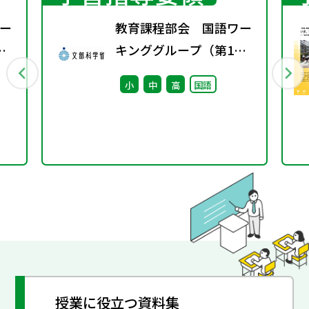
ー
教育課程部会 国語ワー
キンググループ（第1
回） 配付資料
小
中
高
国語
授業に役立つ資料集