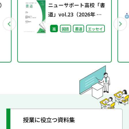
）
ニューサポート高校「書
道」vol.23（2026年 春
号）
高
国語
書道
エッセイ
授業に役立つ資料集