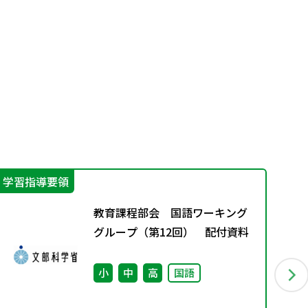
学習指導要領
特
教育課程部会 国語ワーキング
グループ（第12回） 配付資料
小
中
高
国語