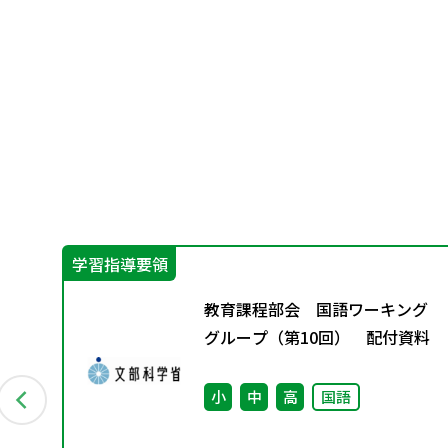
学習指導要領
グ
教育課程部会 国語ワーキング
資料
グループ（第10回） 配付資料
小
中
高
国語