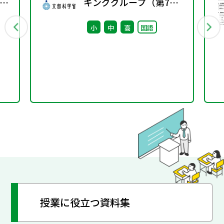
示
キンググループ（第7
し
回） 配付資料
小
中
高
国語
授業に役立つ資料集