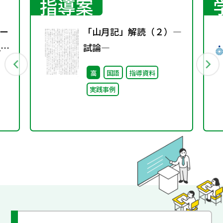
指導案
ー
「山月記」解読（２）―
1
試論―
高
国語
指導資料
実践事例