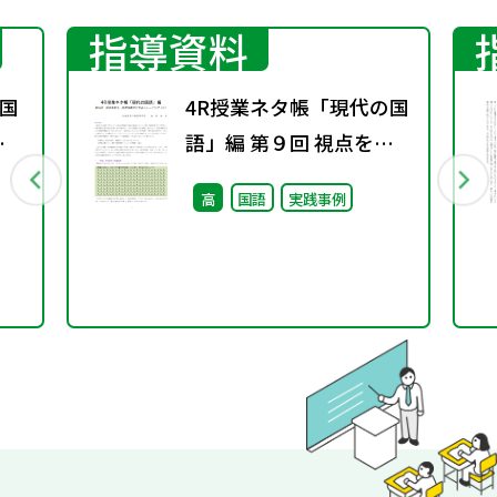
指導資料
国
4R授業ネタ帳「現代の国
秋
語」編 第９回 視点を変
え、発想を豊かにするト
高
国語
実践事例
レーニング（２）