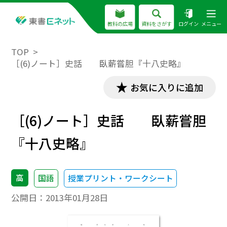
教科の広場
資料をさがす
ログイン
メニュー
TOP
［(6)ノート］史話 臥薪嘗胆『十八史略』
お気に入りに追加
［(6)ノート］史話 臥薪嘗胆
『十八史略』
高
国語
授業プリント・ワークシート
公開日：
2013年01月28日