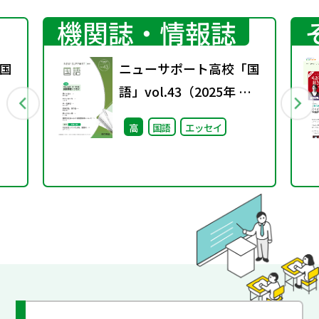
機関誌・情報誌
国
ニューサポート高校「国
語」vol.43（2025年 春
号）
高
国語
エッセイ