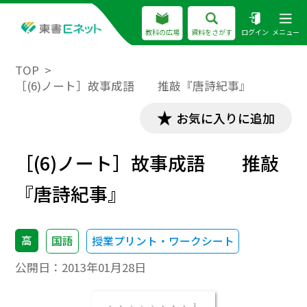
教科の広場
資料をさがす
ログイン
メニュー
TOP
［(6)ノート］故事成語 推敲『唐詩紀事』
お気に入りに追加
［(6)ノート］故事成語 推敲
『唐詩紀事』
高
国語
授業プリント・ワークシート
公開日：
2013年01月28日