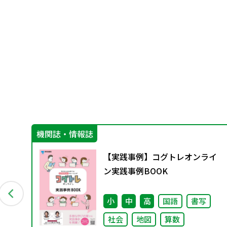
機関誌・情報誌
【実践事例】コグトレオンライ
ン実践事例BOOK
イ
小
中
高
国語
書写
社会
地図
算数