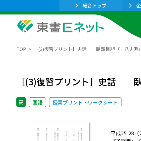
総合トップ
企
TOP
［(3)復習プリント］史話 臥薪嘗胆『十八史略
［(3)復習プリント］史話 
高
国語
授業プリント・ワークシート
平成25-2