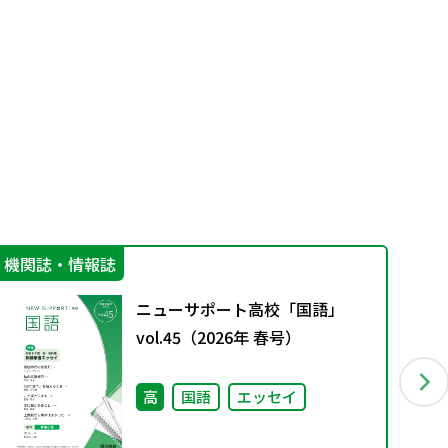
機関誌・情報誌
学
ニューサポート高校「国語」
vol.45（2026年 春号）
高
国語
エッセイ