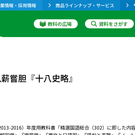
業情報・採用情報
商品ラインナップ・サービス
教科の広場
資料をさがす
』
臥薪嘗胆『十八史略』
8（2013-2016）年度用教科書「精選国語総合（302）に即