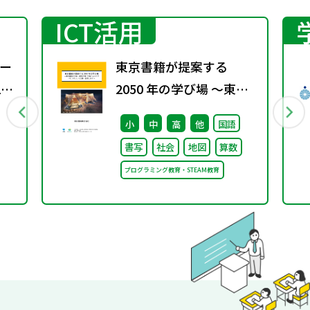
ICT活用
ー
東京書籍が提案する
2
2050 年の学び場 ～東京
書籍は大阪・関西万博
小
中
高
他
国語
「大阪ヘルスケア パビリ
書写
社会
地図
算数
オン」に出展・協賛しま
プログラミング教育・STEAM教育
す～