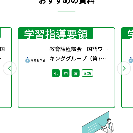
学習指導要領
国
教育課程部会 国語ワー
秋
キンググループ（第7
回） 配付資料
小
中
高
国語