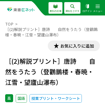
教科の広場
資料をさがす
ログイン
メニュー
TOP
［(2)解説プリント］唐詩 自然をうたう（登鸛鵲
楼・春暁・江雪・望廬山瀑布）
お気に入りに追加
［(2)解説プリント］唐詩 自
然をうたう（登鸛鵲楼・春暁・
江雪・望廬山瀑布）
高
国語
授業プリント・ワークシート