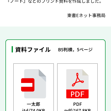
『ノート』などのプリント資料を作成しました。
東書Eネット事務局
資料ファイル
B5判横，5ページ
一太郎
PDF
jtd/
74.0KB
pdf/
167.8KB