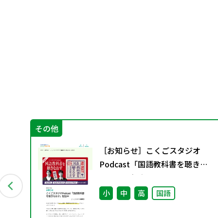
その他
っ
［お知らせ］こくごスタジオ
に
Podcast「国語教科書を聴きな
おす」配信中
小
中
高
国語