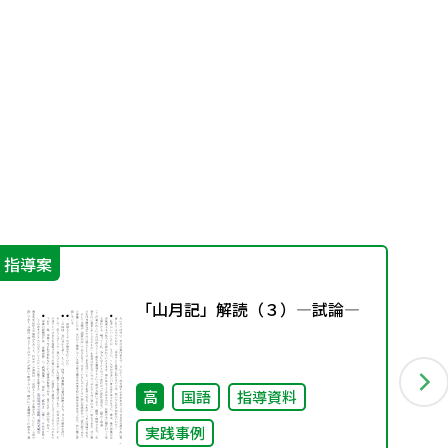
指導案
機
「山月記」解読（３）―試論―
高
国語
指導資料
実践事例