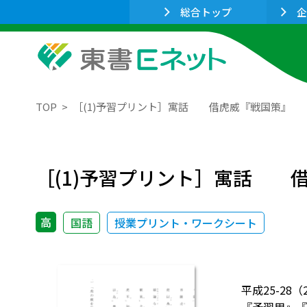
総合トップ
企
TOP
［(1)予習プリント］寓話 借虎威『戦国策』
［(1)予習プリント］寓話 
高
国語
授業プリント・ワークシート
平成25-2