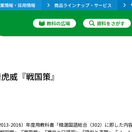
業情報・採用情報
商品ラインナップ・サービス
教科の広場
資料をさがす
借虎威『戦国策』
8（2013-2016）年度用教科書「精選国語総合（302）に即