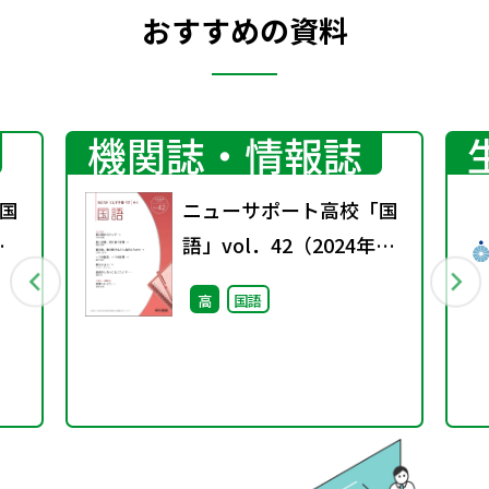
おすすめの資料
機関誌・情報誌
国
ニューサポート高校「国
春
語」vol．42（2024年秋
号）
高
国語