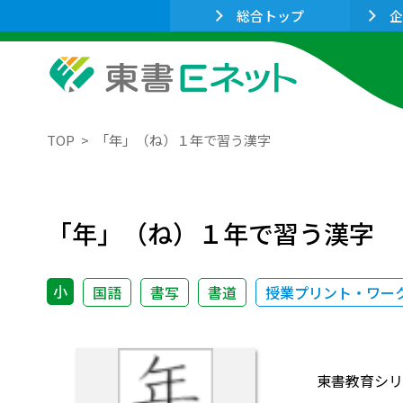
総合トップ
企
TOP
「年」（ね）１年で習う漢字
「年」（ね）１年で習う漢字
小
国語
書写
書道
授業プリント・ワー
東書教育シリ