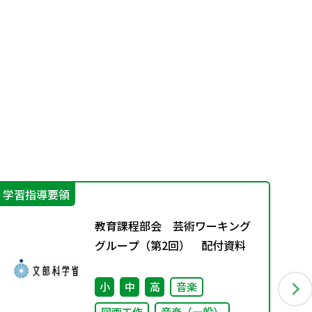
学習指導要領
指
教育課程部会 芸術ワーキング
グループ（第2回） 配付資料
小
中
高
音楽
図画工作
音楽（一般）