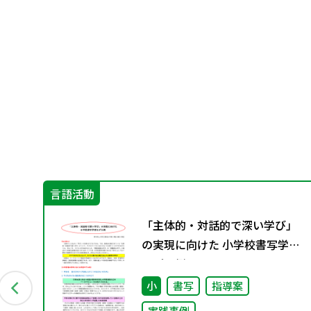
言語活動
グ
「主体的・対話的で深い学び」
料
の実現に向けた 小学校書写学習
モデル例
小
書写
指導案
実践事例