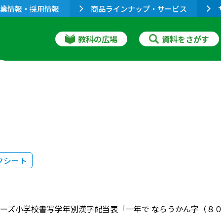
業情報・採用情報
商品ラインナップ・サービス
教科の広場
資料をさがす
クシート
ーズ小学校書写学年別漢字配当表「一年で ならうかん字（８０