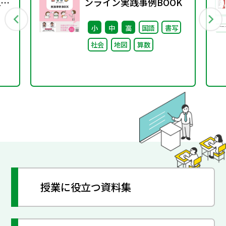
2
ンライン実践事例BOOK
小
中
高
国語
書写
社会
地図
算数
授業に役立つ資料集