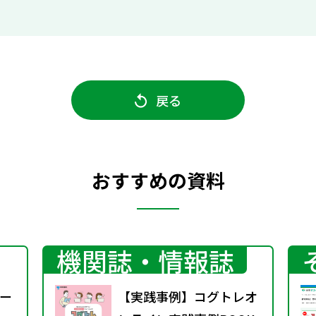
戻る
おすすめの資料
機関誌・情報誌
ー
【実践事例】コグトレオ