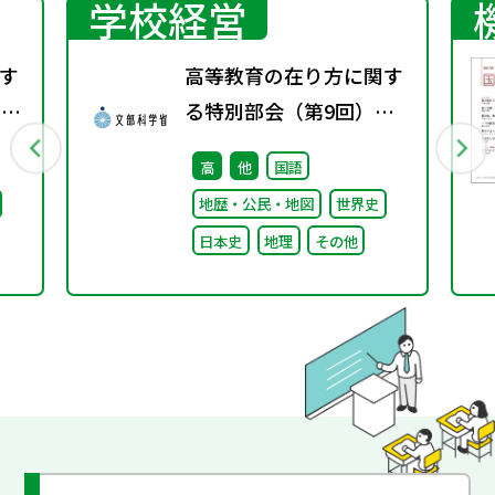
学校経営
す
高等教育の在り方に関す
）配
る特別部会（第9回）配
付資料
高
他
国語
地歴・公民・地図
世界史
日本史
地理
その他