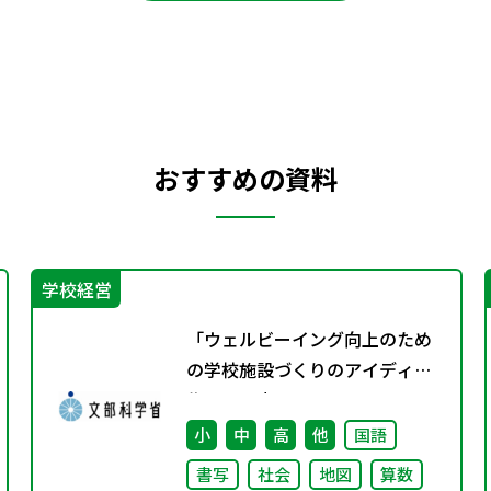
おすすめの資料
学校経営
「ウェルビーイング向上のため
の学校施設づくりのアイディア
集」の公表について
小
中
高
他
国語
書写
社会
地図
算数