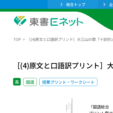
総合トップ
企
TOP
［(4)原文と口語訳プリント］大江山の歌『十訓抄
［(4)原文と口語訳プリント］
高
国語
授業プリント・ワークシート
「国語総合 