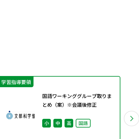
学習指導要領
学
国語ワーキンググループ取りま
とめ（案）※会議後修正
小
中
高
国語