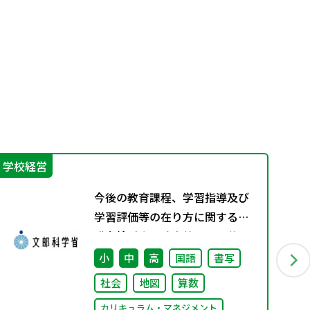
学校経営
学
今後の教育課程、学習指導及び
学習評価等の在り方に関する有
識者検討会の論点整理を掲載し
ました
小
中
高
国語
書写
社会
地図
算数
カリキュラム・マネジメント