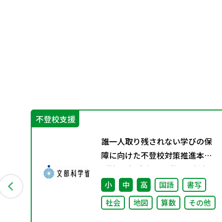
不登校支援
ー
誰一人取り残されない学びの保
付資
障に向けた不登校対策推進本部
（第4回）安心して学べる魅力あ
る学校づくりの推進に向けた方
術
小
中
高
国語
書写
向性等について議論
社会
地図
算数
その他