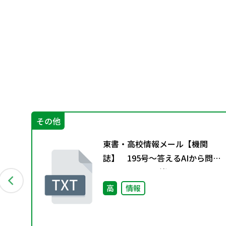
その他
ー
東書・高校情報メール【機関
付資
誌】 195号～答えるAIから問う
AIへ、そして一緒に考えるAIへ
～
術
高
情報