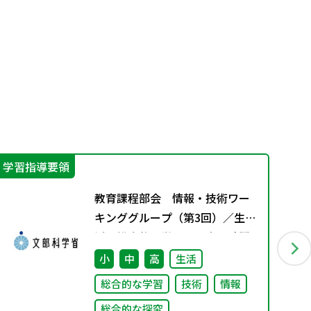
学習指導要領
学
教育課程部会 情報・技術ワー
キンググループ（第3回）／生
活、総合的な学習・探究の時間
ワーキンググループ（第2回）合
小
中
高
生活
同会議 配付資料
総合的な学習
技術
情報
総合的な探究